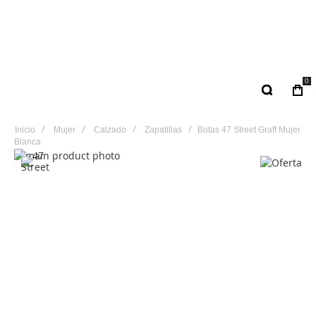
0
Inicio
Mujer
Calzado
Zapatillas
Botas 47 Street Graff Mujer
Blanca