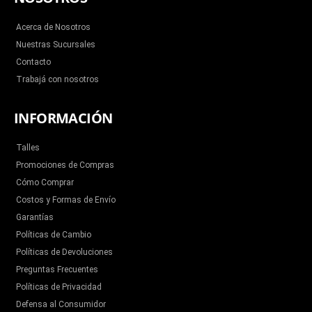
o
e
b
g
k
o
r
e
r
k
a
m
Acerca de Nosotros
Nuestras Sucursales
Contacto
Trabajá con nosotros
INFORMACIÓN
Talles
Promociones de Compras
Cómo Comprar
Costos y Formas de Envío
Garantías
Políticas de Cambio
Políticas de Devoluciones
Preguntas Frecuentes
Políticas de Privacidad
Defensa al Consumidor