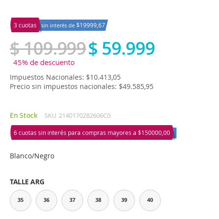
3 cuotas
$19999,67
sin interés de
$ 109.999
$ 59.999
45% de descuento
Impuestos Nacionales: $10.413,05
Precio sin impuestos nacionales: $49.585,95
En Stock
SKU
2140170282606C0
6 cuotas sin interés para compras mayores a
$150000,00
Blanco/Negro
TALLE ARG
35
36
37
38
39
40