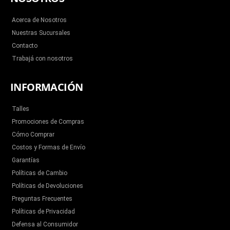
o
e
b
g
k
o
r
e
r
k
a
m
Acerca de Nosotros
Nuestras Sucursales
Contacto
Trabajá con nosotros
INFORMACIÓN
Talles
Promociones de Compras
Cómo Comprar
Costos y Formas de Envío
Garantías
Políticas de Cambio
Políticas de Devoluciones
Preguntas Frecuentes
Políticas de Privacidad
Defensa al Consumidor