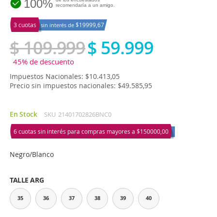
100%
recomendaría a un amigo.
3 cuotas
$19999,67
sin interés de
$ 109.999
$ 59.999
45% de descuento
Impuestos Nacionales: $10.413,05
Precio sin impuestos nacionales: $49.585,95
En Stock
SKU
21401702826BNC0
6 cuotas sin interés para compras mayores a
$150000,00
Negro/Blanco
TALLE ARG
35
36
37
38
39
40